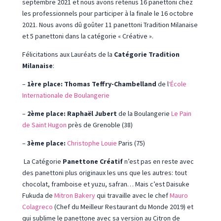
septembre 2021 et nous avons retenus 16 panettoni chez
les professionnels pour participer à la finale le 16 octobre
2021. Nous avons dû goûter 11 panettoni Tradition Milanaise
et 5 panettoni dans la catégorie « Créative ».
Félicitations aux Lauréats de la
Catégorie Tradition
Milanaise
:
–
1ère place: Thomas Teffry-Chambelland
de l
‘École
Internationale de Boulangerie
–
2ème place: Raphaël Jubert
de la Boulangerie
Le Pain
de Saint Hugon
près de Grenoble (38)
–
3ème place:
Christophe Louie
Paris (75)
La Catégorie
Panettone Créatif
n’est pas en reste avec
des panettoni plus originaux les uns que les autres: tout
chocolat, framboise et yuzu, safran… Mais c’est
Daisuke
Fukuda de
Mitron Bakery
qui travaille avec le chef
Mauro
Colagreco
(Chef du Meilleur Restaurant du Monde 2019) et
qui sublime le panettone avec sa version au Citron de