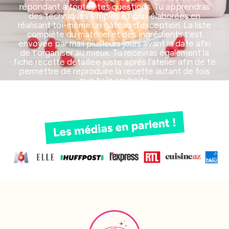
répondant à toutes tes questions. Tu apprendras
des techniques simples et plus élaborées en
réalisant toi-même un gâteau d’exception. La liste
complète du matériel et des ingrédients t'est
envoyée par mail plusieurs jours avant la date afin
de t'organiser au mieux. Tu recevras également la
fiche recette détaillée juste après l’atelier afin de te
permettre de reproduire la recette autant de fois
que tu le souhaite.