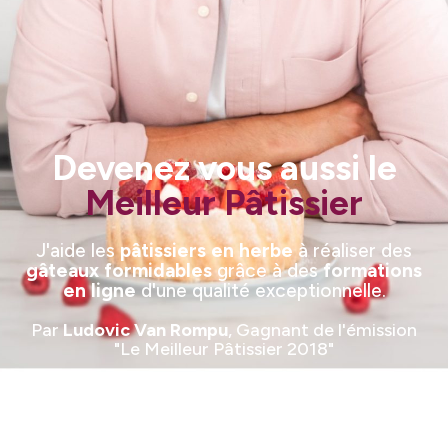
Devenez vous aussi le
Meilleur Pâtissier
J'aide les
pâtissiers en herbe
à réaliser des
gâteaux formidables
grâce à des
formations
en ligne
d'une qualité exceptionnelle.
Par
Ludovic Van Rompu
, Gagnant de l'émission
"Le Meilleur Pâtissier 2018"
Découvre mes 3 Secrets de la Réussite en
Pâtisserie