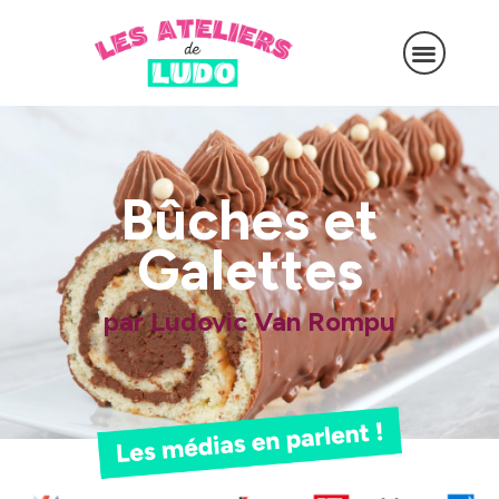
Bûches et
Galettes
par Ludovic Van Rompu