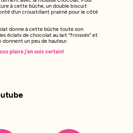
itement avec la mousse chocolat. Pour
ure à cette bûche, un double biscuit
é d’un croustillant praliné pour le côté
olat donne à cette bûche toute son
s éclats de chocolat au lait “froissés” et
ui donnent un peu de hauteur.
us plaire j’en suis certain!
outube