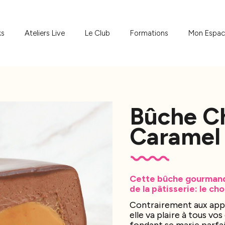
ks
Ateliers Live
Le Club
Formations
Mon Espa
Bûche C
Caramel
Cette bûche gourmand
de la pâtisserie: le ch
Contrairement aux appa
elle va plaire à tous v