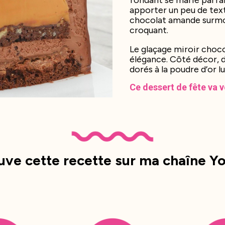
fondant se marie parfa
apporter un peu de text
chocolat amande surmont
croquant.
Le glaçage miroir choc
élégance. Côté décor, de
dorés à la poudre d’or l
Ce dessert de fête va vo
uve cette recette sur ma chaîne Y