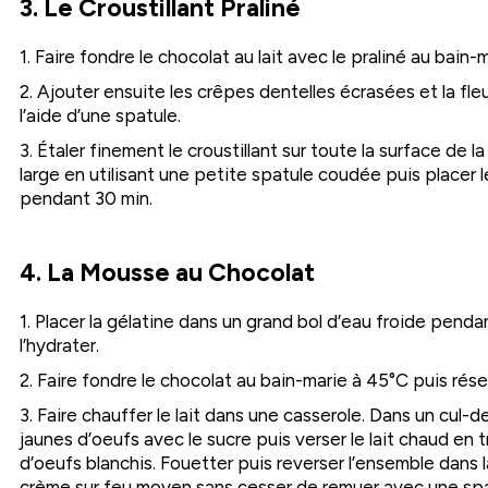
3. Le Croustillant Praliné
1. Faire fondre le chocolat au lait avec le praliné au bain-
2. Ajouter ensuite les crêpes dentelles écrasées et la fle
l’aide d’une spatule.
3. Étaler finement le croustillant sur toute la surface de l
large en utilisant une petite spatule coudée puis placer 
pendant 30 min.
4. La Mousse au Chocolat
1. Placer la gélatine dans un grand bol d’eau froide penda
l’hydrater.
2. Faire fondre le chocolat au bain-marie à 45°C puis rése
3. Faire chauffer le lait dans une casserole. Dans un cul-d
jaunes d’oeufs avec le sucre puis verser le lait chaud en tr
d’oeufs blanchis. Fouetter puis reverser l’ensemble dans la
crème sur feu moyen sans cesser de remuer avec une spa