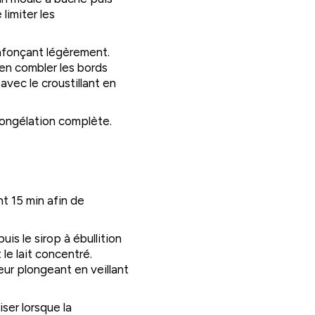
 limiter les
’enfonçant légèrement.
ien combler les bords
vec le croustillant en
 congélation complète.
nt 15 min afin de
uis le sirop à ébullition
 le lait concentré.
eur plongeant en veillant
iser lorsque la