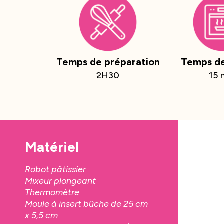
Temps de préparation
Temps de
2H30
15 
Matériel
Robot pâtissier
Mixeur plongeant
Thermomètre
Moule à insert bûche de 25 cm
x 5,5 cm