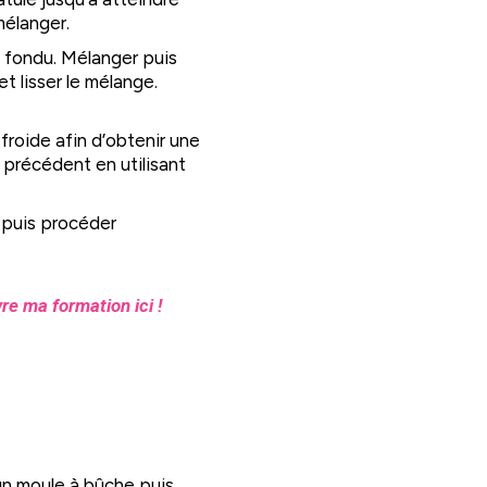
mélanger.
t fondu. Mélanger puis
t lisser le mélange.
 froide afin d’obtenir une
précédent en utilisant
e puis procéder
re ma formation ici !
un moule à bûche puis