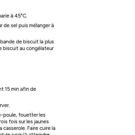
marie à 45°C.
ur de sel puis mélanger à
a bande de biscuit la plus
le biscuit au congélateur
nt 15 min afin de
rver.
e-poule, fouetter les
ois fois sur les jaunes
 casserole. Faire cuire la
tule jusqu’à atteindre