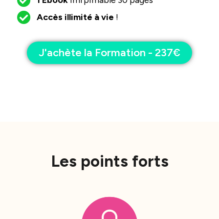
1 Ebook
imrpimable 30 pages
Accès illimité à vie
!
J'achète la Formation - 237€
Les points forts