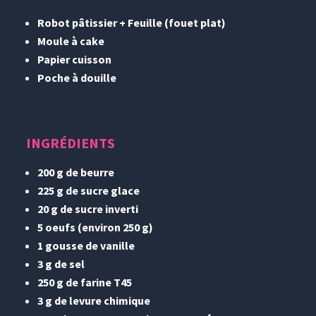
Robot pâtissier + Feuille (fouet plat)
Moule à cake
Papier cuisson
Poche à douille
INGRÉDIENTS
200 g de beurre
225 g de sucre glace
20 g de sucre inverti
5 oeufs (environ 250 g)
1 gousse de vanille
3 g de sel
250 g de farine T45
3 g de levure chimique