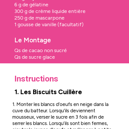
6 g de gélatine
300 g de crème liquide entière
250 g de mascarpone
1 gousse de vanille (facultatif)
Le Montage
Qs de cacao non sucré
Qs de sucre glace
Instructions
1. Les Biscuits Cuillère
1. Monter les blancs d’oeufs en neige dans la
cuve du batteur. Lorsqu’ils deviennent
mousseux, verser le sucre en 3 fois afin de
serrer les blancs. Lorsqu’ils sont bien fermes,