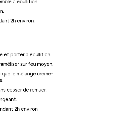
mble à ébullition.
n.
ndant 2h environ.
 et porter à ébullition.
raméliser sur feu moyen.
nsi que le mélange crème-
e.
ans cesser de remuer.
longeant.
endant 2h environ.