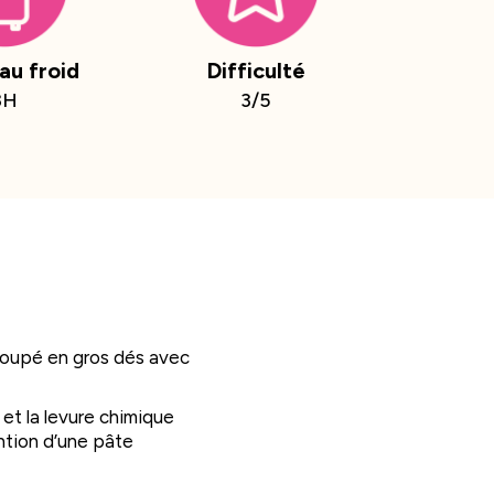
au froid
Difficulté
3H
3/5
coupé en gros dés avec
e et la levure chimique
ntion d’une pâte