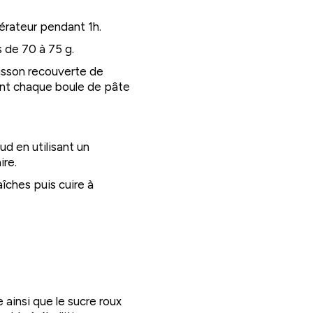
gérateur pendant 1h.
s de 70 à 75 g.
uisson recouverte de
ment chaque boule de pâte
ud en utilisant un
ire.
aîches puis cuire à
e ainsi que le sucre roux