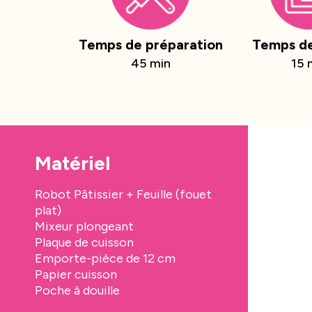
Temps de préparation
Temps de
45 min
15 
Matériel
Robot Pâtissier + Feuille (fouet
plat)
Mixeur plongeant
Plaque de cuisson
Emporte-pièce de 12 cm
Papier cuisson
Poche à douille