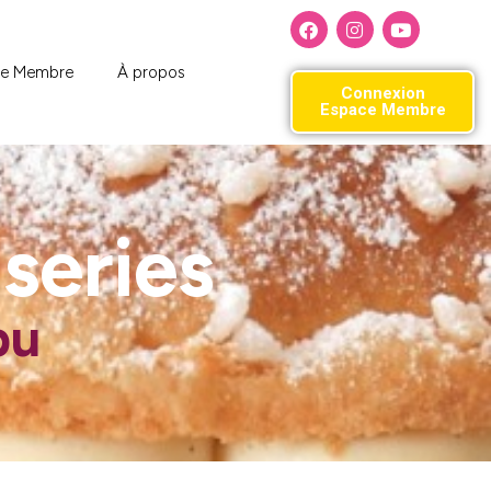
ce Membre
À propos
Connexion
Espace Membre
series
pu