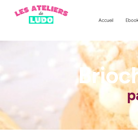
Accueil
Eboo
Brioc
p