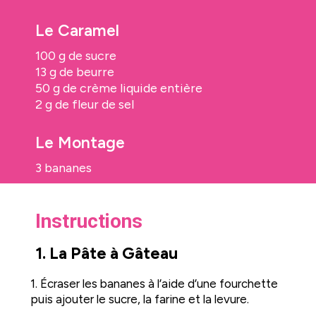
Le Caramel
100 g de sucre
13 g de beurre
50 g de crème liquide entière
2 g de fleur de sel
Le Montage
3 bananes
Instructions
1. La Pâte à Gâteau
1. Écraser les bananes à l’aide d’une fourchette
puis ajouter le sucre, la farine et la levure.