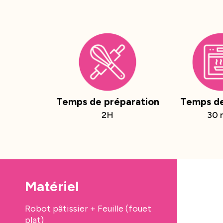
Temps de préparation
Temps de
2H
30 
Matériel
Robot pâtissier + Feuille (fouet
plat)