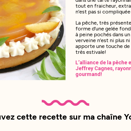
dans une tarte rayonnan
tout en fraicheur, extr
n’est pas si compliquée à
La pêche, très présente
forme d’une gelée fond
à peine pochés dans un s
verveine n’est ni plus 
apporte une touche de f
très estivale!
L’alliance de la pêche 
Jeffrey Cagnes, rayonn
gourmand!
vez cette recette sur ma chaîne 