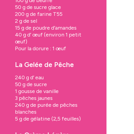
100
g de
beurre
50
g de
sucre glace
200
g de
farine
T55
2
g de
sel
15
g de
poudre d’amandes
40
g d’
œuf
(environ 1 petit
œuf)
Pour la dorure :
1
œuf
La Gelée de Pêche
240
g d’
eau
50
g de
sucre
1
gousse de vanille
3
pêches jaunes
240
g de
purée de pêches
blanches
5
g de
gélatine
(2,5 feuilles)