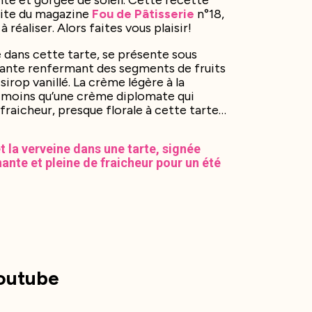
te et gorgée de soleil. Cette recette
aite du magazine
Fou de Pâtisserie
n°18,
 réaliser. Alors faites vous plaisir!
 dans cette tarte, se présente sous
ante renfermant des segments de fruits
irop vanillé. La crème légère à la
ni moins qu’une crème diplomate qui
raicheur, presque florale à cette tarte…
et la verveine dans une tarte, signée
ante et pleine de fraicheur pour un été
Youtube