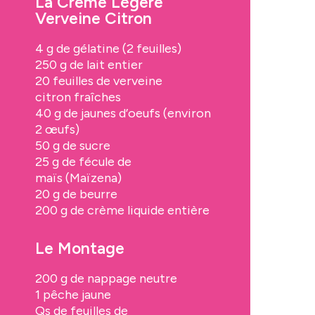
La Crème Légère
Verveine Citron
4
g de
gélatine
(2 feuilles)
250
g de
lait entier
20
feuilles de verveine
citron
fraîches
40
g de
jaunes d’oeufs
(environ
2 œufs)
50
g de
sucre
25
g de
fécule de
maïs
(Maïzena)
20
g de
beurre
200
g de
crème liquide
entière
Le Montage
200
g de
nappage neutre
1
pêche jaune
Qs de
feuilles de