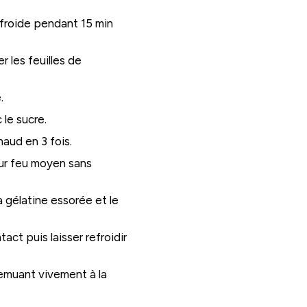
u froide pendant 15 min
er les feuilles de
.
 le sucre.
haud en 3 fois.
 sur feu moyen sans
la gélatine essorée et le
act puis laisser refroidir
 remuant vivement à la