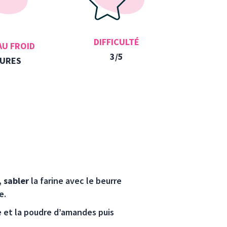
DIFFICULTÉ
AU FROID
3/5
EURES
,
sabler
la farine avec le beurre
e.
ce et la poudre d’amandes puis