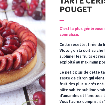
TARTE CERI
POUGET
C’est la plus généreuse 
connaisse.
Cette recette, tirée du l
Victor
, on la doit au che
sublimer les fruits et res
exploité au maximum pour
Le petit plus de cette 
zeste de citron qui vient
fruit des plus sucrés nat
pâte sablée sublime vrai
d’amandes et l’onctuosité
Vous l’aurez compris, il 