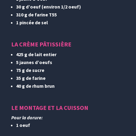
30 g d’oeuf (environ 1/2 oeuf)
310 g de farine T55
1 pincée de sel
LA CRÈME PÂTISSIÈRE
425 g de lait entier
5 jaunes d’oeufs
75 g de sucre
35 g de farine
40 g de rhum brun
LE MONTAGE ET LA CUISSON
Pour la dorure:
1 oeuf