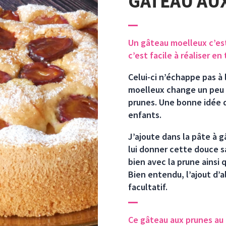
GÂTEAU AU
Un gâteau moelleux c’est
c’est facile à réaliser e
Celui-ci n’échappe pas à 
moelleux change un peu d
prunes. Une bonne idée q
enfants.
J’ajoute dans la pâte à 
lui donner cette douce sa
bien avec la prune ainsi 
Bien entendu, l’ajout d’a
facultatif.
Ce gâteau aux prunes au 