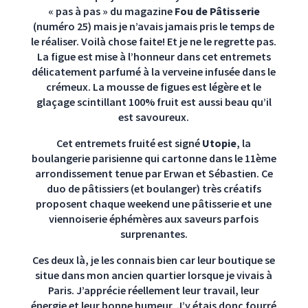
« pas à pas » du magazine
Fou de Pâtisserie
(numéro 25) mais je n’avais jamais pris le temps de
le réaliser. Voilà chose faite! Et je ne le regrette pas.
La figue est mise à l’honneur dans cet entremets
délicatement parfumé à la verveine infusée dans le
crémeux. La mousse de figues est légère et le
glaçage scintillant 100% fruit est aussi beau qu’il
est savoureux.
Cet entremets fruité est signé
Utopie
, la
boulangerie parisienne qui cartonne dans le 11ème
arrondissement tenue par Erwan et Sébastien. Ce
duo de pâtissiers (et boulanger) très créatifs
proposent chaque weekend une pâtisserie et une
viennoiserie éphémères aux saveurs parfois
surprenantes.
Ces deux là, je les connais bien car leur boutique se
situe dans mon ancien quartier lorsque je vivais à
Paris. J’apprécie réellement leur travail, leur
énergie et leur bonne humeur. J’y étais donc fourré