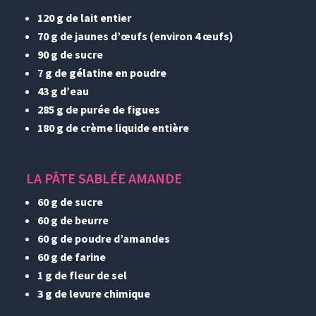
120 g de lait entier
70 g de jaunes d’œufs (environ 4 œufs)
90 g de sucre
7 g de gélatine en poudre
43 g d’eau
285 g de purée de figues
180 g de crème liquide entière
LA PÂTE SABLÉE AMANDE
60 g de sucre
60 g de beurre
60 g de poudre d’amandes
60 g de farine
1 g de fleur de sel
3 g de levure chimique