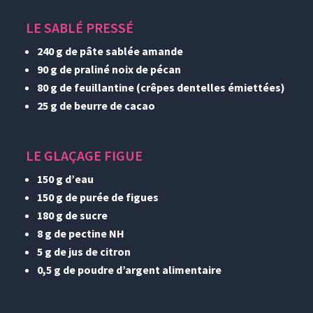
LE SABLÉ PRESSÉ
240 g de pâte sablée amande
90 g de praliné noix de pécan
80 g de feuillantine (crêpes dentelles émiettées)
25 g de beurre de cacao
LE GLAÇAGE FIGUE
150 g d’eau
150 g de purée de figues
180 g de sucre
8 g de pectine NH
5 g de jus de citron
0,5 g de poudre d’argent alimentaire