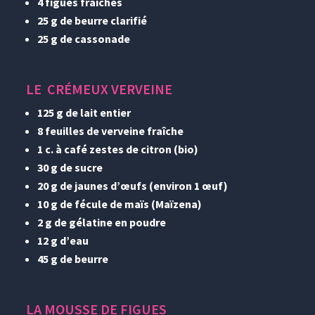
4 figues fraîches
25 g de beurre clarifié
25 g de cassonade
LE
CRÉMEUX VERVEINE
125 g de lait entier
8 feuilles de verveine fraîche
1 c. à café zestes de citron (bio)
30 g de sucre
20 g de jaunes d’œufs (environ 1 œuf)
10 g de fécule de maïs (Maïzena)
2 g de gélatine en poudre
12 g d’eau
45 g de beurre
LA MOUSSE DE FIGUES