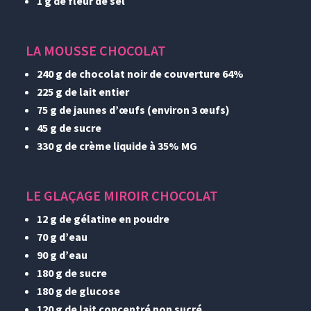
1 g de fleur de sel
LA MOUSSE CHOCOLAT
240 g de chocolat noir de couverture 64%
225 g de lait entier
75 g de jaunes d’œufs (environ 3 œufs)
45 g de sucre
330 g de crème liquide à 35% MG
LE GLAÇAGE MIROIR CHOCOLAT
12 g de gélatine en poudre
70 g d’eau
90 g d’eau
180 g de sucre
180 g de glucose
120 g de lait concentré non sucré