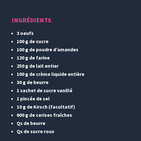
INGRÉDIENTS
3 oeufs
100 g de sucre
100 g de poudre d’amandes
120 g de farine
250 g de lait entier
100 g de crème liquide entière
30 g de beurre
1 sachet de sucre vanillé
1 pincée de sel
10 g de Kirsch (facultatif)
600 g de cerises fraîches
Qs de beurre
Qs de sucre roux