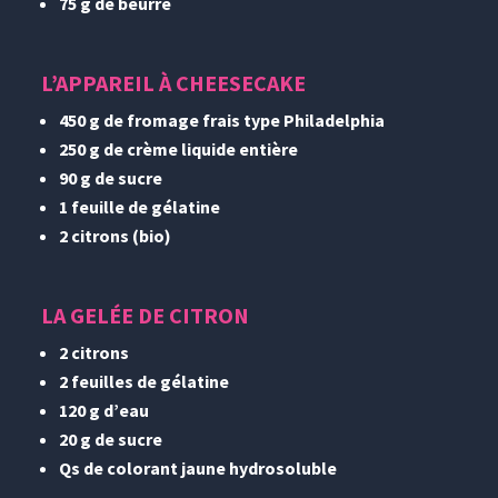
75 g de beurre
L’APPAREIL À CHEESECAKE
450 g de fromage frais type Philadelphia
250 g de crème liquide entière
90 g de sucre
1 feuille de gélatine
2 citrons (bio)
LA GELÉE DE CITRON
2 citrons
2 feuilles de gélatine
120 g d’eau
20 g de sucre
Qs de colorant jaune hydrosoluble