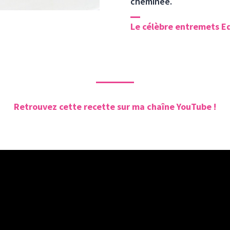
cheminée.
Le célèbre entremets Eq
Retrouvez cette recette sur ma chaîne YouTube !